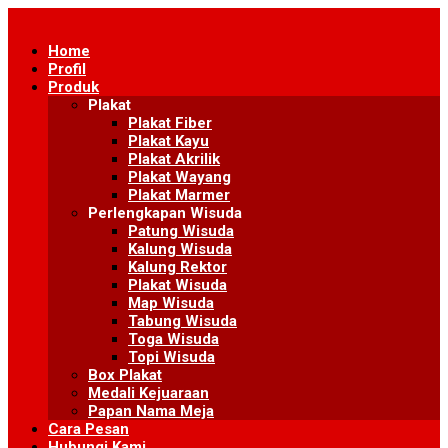
Skip
to
Home
content
Profil
Produk
Plakat
Plakat Fiber
Plakat Kayu
Plakat Akrilik
Plakat Wayang
Plakat Marmer
Perlengkapan Wisuda
Patung Wisuda
Kalung Wisuda
Kalung Rektor
Plakat Wisuda
Map Wisuda
Tabung Wisuda
Toga Wisuda
Topi Wisuda
Box Plakat
Medali Kejuaraan
Papan Nama Meja
Cara Pesan
Hubungi Kami