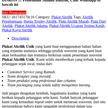
DISKON !!! Pemesanan Jumlah Banyak, Chat Whatsapp di
bawah ini
Info Pemesanan
SKU:
eb1745170c16
Category:
Plakat Akrilik
Tags:
Akrilik
Penghargaan
,
Harga Trophy Akrilik
,
Piala Akrilik Murah
,
Piala Dari
Akrilik
,
Plakat Akrilik Jakarta
,
Plakat Akrilik Ucapan Terima Kasih
,
Plakat Kayu Akrilik
Description
Plakat Akrilik Unik
yang kami buat menggunakan bahan bahan
yang terjamin mutunya sehingga produk souvenir yang kami buat
akan berkualitas dan tentunya berkesan untuk peneriman souvenir
Plakat Akrilik Unik
. Kami selalu memberikan yang terbaik kepada
pelanggan sejak awal, mulai dari:
Customer Service yang Ramah.
Team designer yang inovatif.
Team produksi yang profesional dan cekatan.
Team packaging yang selalu safety mengemas barang.
Jadi jangan diragukan kembali, bagaimana kualitas yang kami
berikan kepada pelanggan setia kami. Sudah banyak pelanggan
kami yang kemudian repeat order untuk memesan souvenir, dari situ
menunjukkan bahwa kami sangatlah profesional dalam jasa