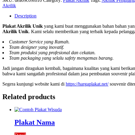
SKU:
dea09c09f610
Category:
Plakat Akrilik
Tags:
Akrilik Pengharg
Akrilik
Description
Plakat Akrilik Unik
yang kami buat menggunakan bahan bahan yang 
Akrilik Unik
. Kami selalu memberikan yang terbaik kepada pelangga
Customer Service yang Ramah.
Team designer yang inovatif.
Team produksi yang profesional dan cekatan.
Team packaging yang selalu safety mengemas barang.
Jadi jangan diragukan kembali, bagaimana kualitas yang kami berik
bahwa kami sangatlah profesional dalam jasa pembuatan souvenir pla
Segera kunjungi website kami di
https://hargaplakat.net/
souvenir dit
Related products
Plakat Nama