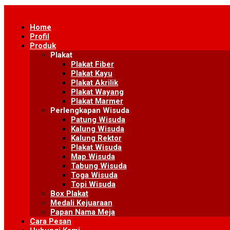
Skip
to
Home
content
Profil
Produk
Plakat
Plakat Fiber
Plakat Kayu
Plakat Akrilik
Plakat Wayang
Plakat Marmer
Perlengkapan Wisuda
Patung Wisuda
Kalung Wisuda
Kalung Rektor
Plakat Wisuda
Map Wisuda
Tabung Wisuda
Toga Wisuda
Topi Wisuda
Box Plakat
Medali Kejuaraan
Papan Nama Meja
Cara Pesan