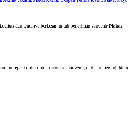
t Akrilik Jakarta
,
Plakat Akrilik Ucapan Terima Kasih
,
Plakat Kayu
ualitas dan tentunya berkesan untuk peneriman souvenir
Plakat
mudian repeat order untuk memesan souvenir, dari situ menunjukkan