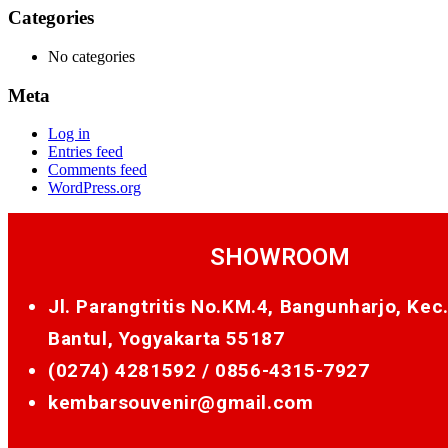
Categories
No categories
Meta
Log in
Entries feed
Comments feed
WordPress.org
SHOWROOM
Jl. Parangtritis No.KM.4, Bangunharjo, Kec
Bantul, Yogyakarta 55187
(0274) 4281592 /
0856-4315-7927
kembarsouvenir@gmail.com