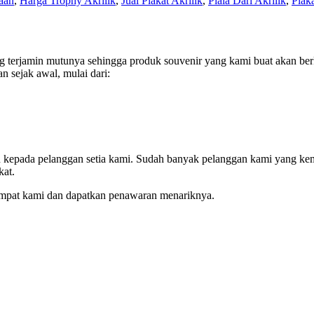
aan
,
Harga Trophy Akrilik
,
Jual Plakat Akrilik
,
Piala Dari Akrilik
,
Plaka
terjamin mutunya sehingga produk souvenir yang kami buat akan berk
n sejak awal, mulai dari:
an kepada pelanggan setia kami. Sudah banyak pelanggan kami yang ke
kat.
empat kami dan dapatkan penawaran menariknya.