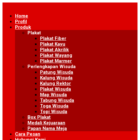
Skip
to
Home
content
Profil
Produk
Plakat
Plakat Fiber
Plakat Kayu
Plakat Akrilik
Plakat Wayang
Plakat Marmer
Perlengkapan Wisuda
Patung Wisuda
Kalung Wisuda
Kalung Rektor
Plakat Wisuda
Map Wisuda
Tabung Wisuda
Toga Wisuda
Topi Wisuda
Box Plakat
Medali Kejuaraan
Papan Nama Meja
Cara Pesan
Hubungi Kami