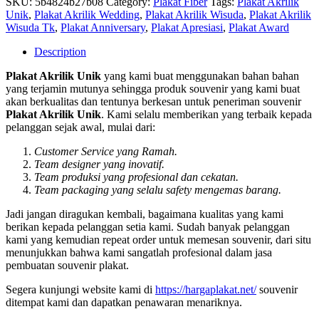
SKU:
5b4824b27b08
Category:
Plakat Fiber
Tags:
Plakat Akrilik
Unik
,
Plakat Akrilik Wedding
,
Plakat Akrilik Wisuda
,
Plakat Akrilik
Wisuda Tk
,
Plakat Anniversary
,
Plakat Apresiasi
,
Plakat Award
Description
Plakat Akrilik Unik
yang kami buat menggunakan bahan bahan
yang terjamin mutunya sehingga produk souvenir yang kami buat
akan berkualitas dan tentunya berkesan untuk peneriman souvenir
Plakat Akrilik Unik
. Kami selalu memberikan yang terbaik kepada
pelanggan sejak awal, mulai dari:
Customer Service yang Ramah.
Team designer yang inovatif.
Team produksi yang profesional dan cekatan.
Team packaging yang selalu safety mengemas barang.
Jadi jangan diragukan kembali, bagaimana kualitas yang kami
berikan kepada pelanggan setia kami. Sudah banyak pelanggan
kami yang kemudian repeat order untuk memesan souvenir, dari situ
menunjukkan bahwa kami sangatlah profesional dalam jasa
pembuatan souvenir plakat.
Segera kunjungi website kami di
https://hargaplakat.net/
souvenir
ditempat kami dan dapatkan penawaran menariknya.